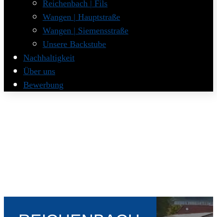
Reichenbach | Fils
Wangen | Hauptstraße
Wangen | Siemensstraße
Unsere Backstube
Nachhaltigkeit
Über uns
Bewerbung