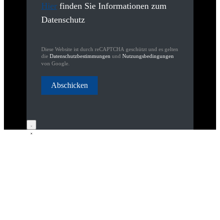
Hier
finden Sie Informationen zum
Datenschutz
reCAPTCHA
*
Diese Website ist durch reCAPTCHA geschützt und es gelten
die
Datenschutzbestimmungen
und
Nutzungsbedingungen
von Google.
Abschicken