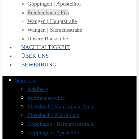
Göppingen | Apostelhof
Reichenbach | Fils
Wangen | Hauptstraße
Wangen | Siemensstraße
Unsere Backstube
NACHHALTIGKEIT
ÜBER UNS
BEWERBUNG
Standorte
Adelberg
Baltmannsweiler
Ebersbach | Kauffmann-Areal
Ebersbach | Marktplatz
Göppingen | Barbarossastraße
Göppingen | Apostelhof