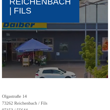
REICHENBACH
| FILS
Olgastraße 14
73262 Reichenbach / Fils
07153 / 55644