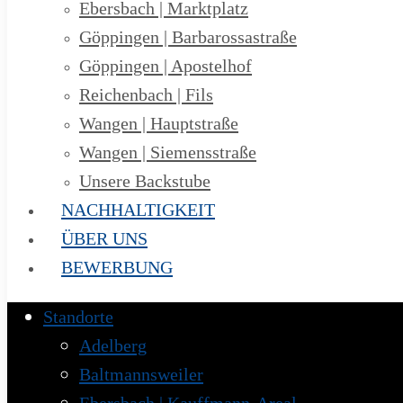
Ebersbach | Marktplatz
Göppingen | Barbarossastraße
Göppingen | Apostelhof
Reichenbach | Fils
Wangen | Hauptstraße
Wangen | Siemensstraße
Unsere Backstube
NACHHALTIGKEIT
ÜBER UNS
BEWERBUNG
Standorte
Adelberg
Baltmannsweiler
Ebersbach | Kauffmann-Areal