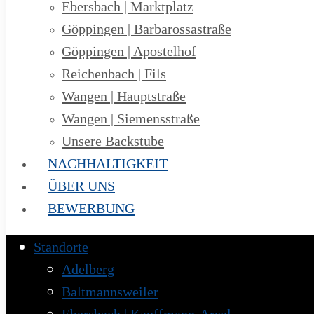
Ebersbach | Marktplatz
Göppingen | Barbarossastraße
Göppingen | Apostelhof
Reichenbach | Fils
Wangen | Hauptstraße
Wangen | Siemensstraße
Unsere Backstube
NACHHALTIGKEIT
ÜBER UNS
BEWERBUNG
Standorte
Adelberg
Baltmannsweiler
Ebersbach | Kauffmann-Areal