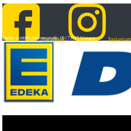
Daiber GmbH | Siemensstraße 10 | 73117 Wangen
Facebook
Instagra